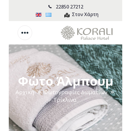
22850 27212
Στον Χάρτη
Φώτο Άλμπουμ
Αρχική
Φωτογραφίες Δωματίων
Τρίκλινα