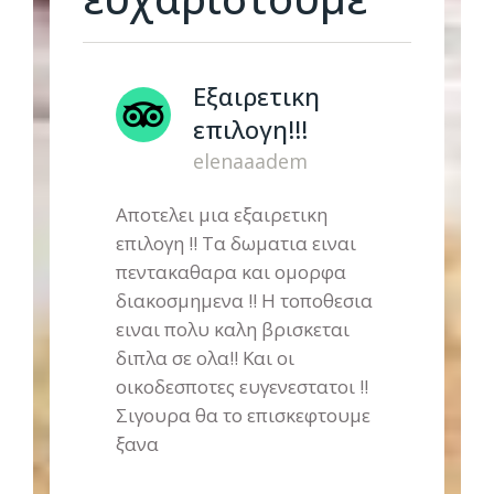
Εξαιρετικη
επιλογη!!!
s
elenaaadem
Αποτελει μια εξαιρετικη
επιλογη !! Τα δωματια ειναι
Έ
πεντακαθαρα και ομορφα
ξ
διακοσμημενα !! Η τοποθεσια
Γ
ις
ειναι πολυ καλη βρισκεται
π
διπλα σε ολα!! Και οι
μ
.
οικοδεσποτες ευγενεστατοι !!
λ
Σιγουρα θα το επισκεφτουμε
ό
ι
ξανα
Ά
αι
τ